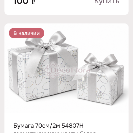
100
Купить
₽
В наличии
Бумага 70см/2м 54807H