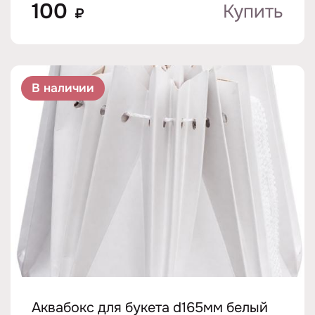
100
Купить
₽
В наличии
Аквабокс для букета d165мм белый