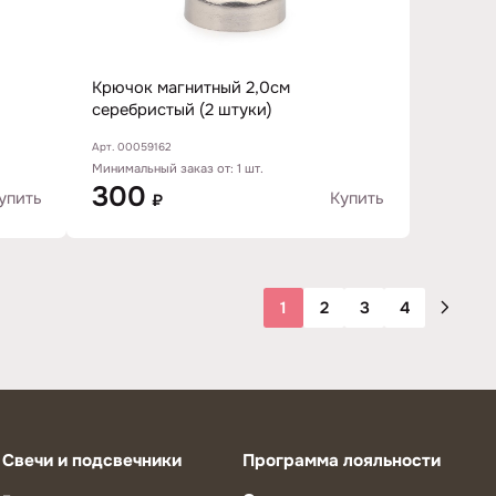
Крючок магнитный 2,0см
серебристый (2 штуки)
Арт. 00059162
Минимальный заказ от: 1 шт.
300
упить
Купить
₽
1
2
3
4
Свечи и подсвечники
Программа лояльности