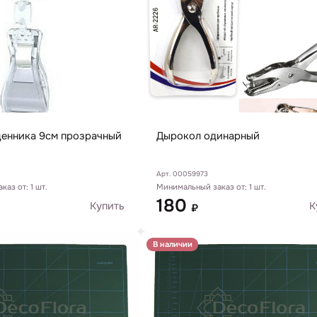
ценника 9см прозрачный
Дырокол одинарный
Арт. 00059973
Минимальный заказ от: 1 шт.
аз от: 1 шт.
180
К
Купить
₽
В наличии