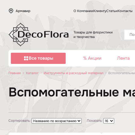
Армавир
О Компании
Клиенту
Статьи
Контакты
Товары для флористики
и творчества
Все товары
% Акции
Лента
Главная
Каталог
Инструменты и расходный материал
Вспомогательны
Вспомогательные м
Сортировать:
Показать: