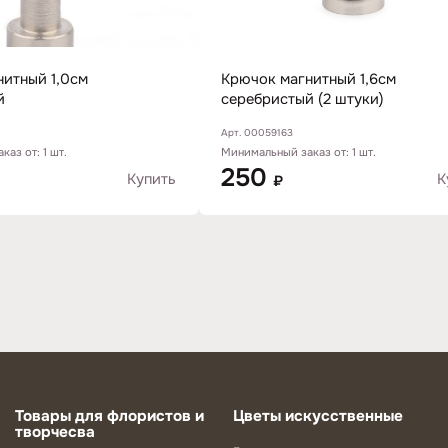
итный 1,0см
Крючок магнитный 1,6см
й
серебристый (2 штуки)
Арт. 00059163
аз от: 1 шт.
Минимальный заказ от: 1 шт.
250
Купить
К
₽
Товары для флористов и
Цветы искусственные
творчесва