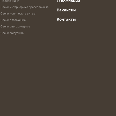
О компании
Подсвечники
Свечи интерьерные прессованные
Вакансии
Свечи конические витые
Контакты
Свечи плавающие
Свечи светодиодные
Свечи фигурные