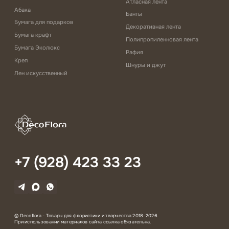
Атласная лента
Абака
Банты
Бумага для подарков
Декоративная лента
Бумага крафт
Полипропиленновая лента
Бумага Эколюкс
Рафия
Креп
Шнуры и джут
Лен искусственный
+7 (928) 423 33 23
© Decoflora - Товары для флористики и творчества 2018-2026
При использовании материалов сайта ссылка обязательна.