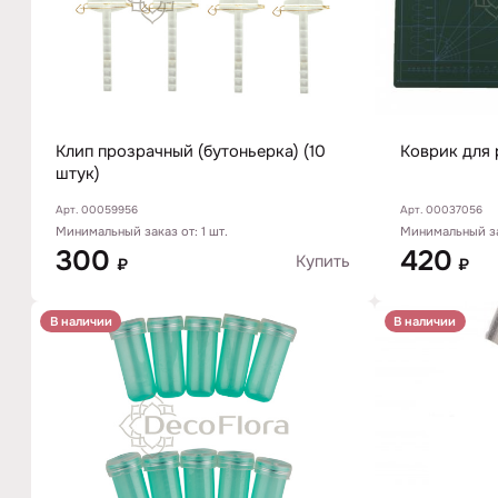
Клип прозрачный (бутоньерка) (10
Коврик для
штук)
Арт. 00037056
Арт. 00059956
Минимальный зак
Минимальный заказ от: 1 шт.
420
300
Купить
₽
₽
В наличии
В наличии