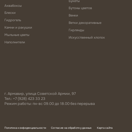
Букеты
Аквабоксы
Бутоны цветов
Блески
Венки
Гидрогель
Ветки декоративные
Камни и ракушки
Гирлянды
Мыльные цветы
Искусственный хлопок
Наполнители
г. Армавир, улица Советской Армии, 97
Тел.: +7 (928) 423 33 23
Режим работы: пн-вс 09.00 до 18.00 без перерыва
Политика конфиденциальности
Согласие на обработку данных
Карта сайта