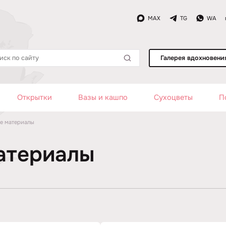
MAX
TG
WA
Галерея вдохновени
Открытки
Вазы и кашпо
Сухоцветы
П
е материалы
атериалы