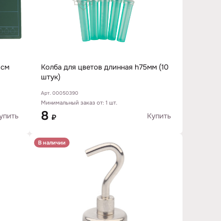
3см
Колба для цветов длинная h75мм (10
штук)
Арт. 00050390
Минимальный заказ от: 1 шт.
8
упить
Купить
₽
В наличии