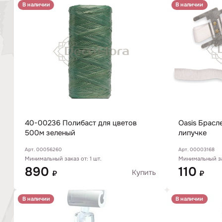
В наличии
В наличии
40-00236 Полибаст для цветов
Oasis Брасле
500м зеленый
липучке
Арт. 00056260
Арт. 00003168
Минимальный заказ от: 1 шт.
Минимальный зак
890
110
Купить
₽
₽
В наличии
В наличии