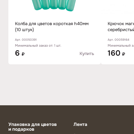
Колба для цветов короткая h40мм
Крючок магн
(10 штук)
серебристы
Арт. 00050391
Арт. 00059164
Минимальный заказ от: 1 шт.
Минимальный зак
6
160
Купить
₽
₽
Упаковка для цветов
Лента
и подарков