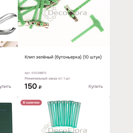
Клип зелёный (бутоньерка) (10 штук)
Арт. 00038873
Минимальный заказ от: 1 шт.
150
упить
Купить
₽
В наличии