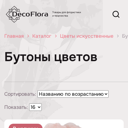
Товары для флористики
и творчества
Главная
Каталог
Цветы искусственные
Бу
Бутоны цветов
Сортировать:
Показать: