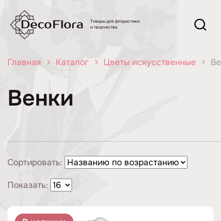
Товары для флористики
и творчества
Главная
Каталог
Цветы искусственные
Ве
Венки
Сортировать:
Показать: