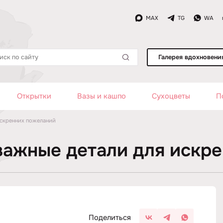
MAX
TG
WA
Галерея вдохновени
Открытки
Вазы и кашпо
Сухоцветы
П
искренних пожеланий
важные детали для искр
Поделиться