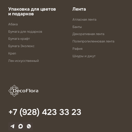
Упаковка для цветов
Лента
и подарков
Атласная лента
Абака
Банты
Бумага для подарков
Декоративная лента
Бумага крафт
Полипропиленновая лента
Бумага Эколюкс
Рафия
Креп
Шнуры и джут
Лен искусственный
+7 (928) 423 33 23