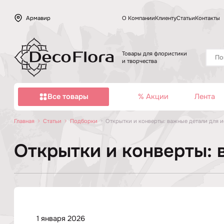
Армавир
О Компании
Клиенту
Статьи
Контакты
Товары для флористики
и творчества
Все товары
% Акции
Лента
Главная
Статьи
Подборки
Открытки и конверты: важные детали для 
Открытки и конверты: 
1 января 2026